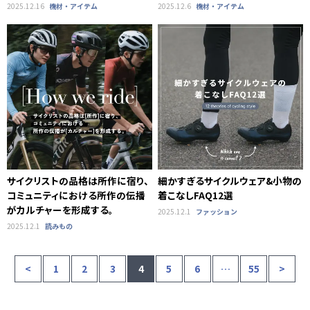
2025.12.16
機材・アイテム
2025.12.6
機材・アイテム
サイクリストの品格は所作に宿り、
細かすぎるサイクルウェア&小物の
コミュニティにおける所作の伝播
着こなしFAQ12選
がカルチャーを形成する。
2025.12.1
ファッション
2025.12.1
読みもの
<
1
2
3
4
5
6
…
55
>