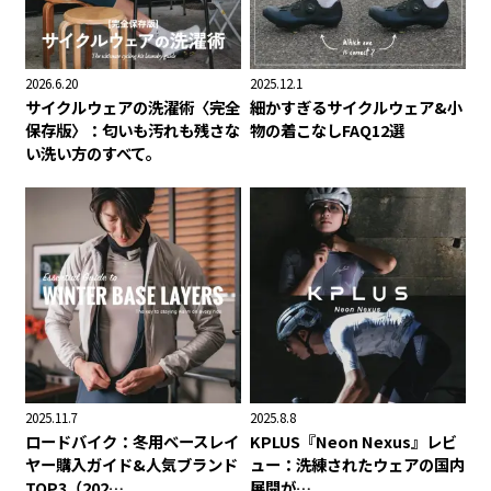
2026.6.20
2025.12.1
サイクルウェアの洗濯術〈完全
細かすぎるサイクルウェア&小
保存版〉：匂いも汚れも残さな
物の着こなしFAQ12選
い洗い方のすべて。
2025.11.7
2025.8.8
ロードバイク：冬用ベースレイ
KPLUS『Neon Nexus』レビ
ヤー購入ガイド&人気ブランド
ュー：洗練されたウェアの国内
TOP3（202…
展開が…