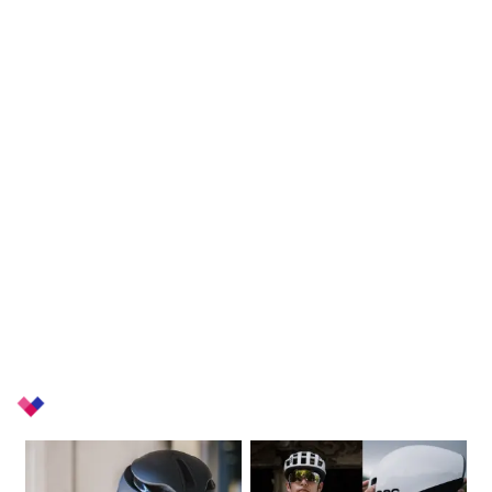
+
Related