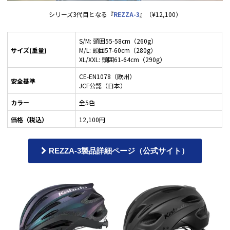
シリーズ3代目となる『
REZZA-3
』（¥12,100）
S/M: 頭囲55-58cm（260g）
サイズ(重量)
M/L: 頭囲57-60cm（280g）
XL/XXL: 頭囲61-64cm（290g）
CE-EN1078（欧州）
安全基準
JCF公認（日本）
カラー
全5色
価格（税込）
12,100円
REZZA-3製品詳細ページ（公式サイト）