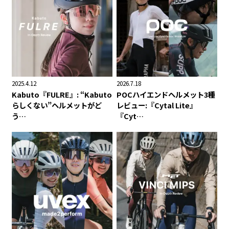
2025.4.12
2026.7.18
Kabuto『FULRE』: “Kabuto
POCハイエンドヘルメット3種
らしくない”ヘルメットがど
レビュー:『Cytal Lite』
う…
『Cyt…