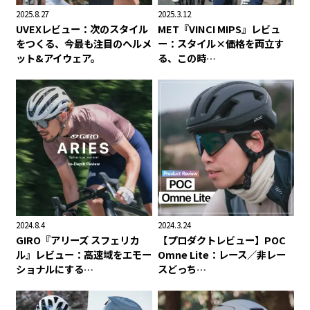
2025.8.27
2025.3.12
UVEXレビュー：次のスタイル
MET『VINCI MIPS』レビュ
をつくる、今最も注目のヘルメ
ー：スタイル×価格を両立す
ット&アイウェア。
る、この時…
2024.8.4
2024.3.24
GIRO『アリーズ スフェリカ
【プロダクトレビュー】POC
ル』レビュー：高速域をエモー
Omne Lite：レース／非レー
ショナルにする…
スどっち…