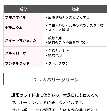
成分
効能
ホホバオイル
・皮膚や筋肉を柔らかくする
・自律神経やホルモンバランスを回復
ゼラニウム
・ストレス解消
・鎮静作用
スイートマジョラム
・筋肉のこりや痛みをほぐす
・免疫力の向上
パルマローザ
・鎮痛作用
サンダルウッド
・クールダウン
2.リカバリー グリーン
通常のライド後
に使うもの。休足日にも使えるの
で、オールラウンドに便利なオイルです。
ウッド系にミントが混ざった爽やかな香りがとて