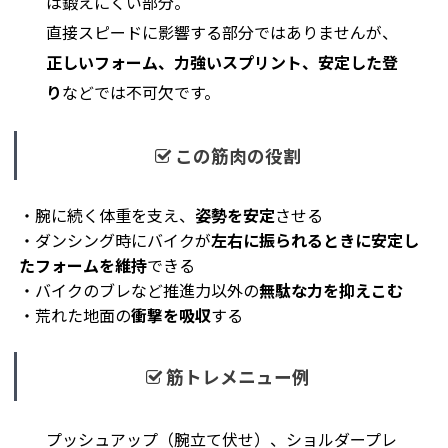
は鍛えにくい部分。
直接スピードに影響する部分ではありませんが、
正しいフォーム、力強いスプリント、安定した登
り
などでは不可欠です。
この筋肉の役割
・腕に続く体重を支え、
姿勢を安定
させる
・ダンシング時にバイクが
左右に振られるときに安定し
たフォームを維持
できる
・バイクのブレなど推進力以外の
無駄な力を抑えこむ
・荒れた地面の
衝撃を吸収
する
筋トレメニュー例
プッシュアップ（腕立て伏せ）、ショルダープレ