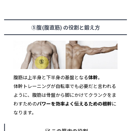
⑤腹(腹直筋)
の役割と鍛え方
腹筋は上半身と下半身の基盤となる
体幹
。
体幹トレーニングが自転車でも必要だと言われる
ように、腹筋は骨盤から脚にかけてクランクをま
わすための
パワーを効率よく伝えるための根幹
に
なります。
この筋肉の役割