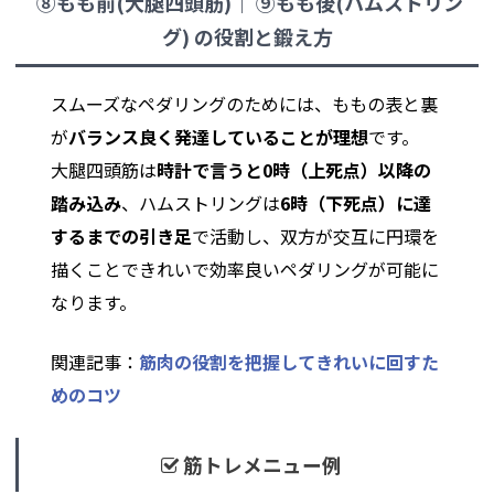
⑧もも前(大腿四頭筋)｜ ⑨もも後(ハムストリン
グ) の役割と鍛え方
スムーズなペダリングのためには、ももの表と裏
が
バランス良く発達していることが理想
です。
大腿四頭筋は
時計で言うと0時（上死点）以降の
踏み込み
、ハムストリングは
6時（下死点）に達
するまでの引き足
で活動し、双方が交互に円環を
描くことできれいで効率良いペダリングが可能に
なります。
関連記事：
筋肉の役割を把握してきれいに回すた
めのコツ
筋トレメニュー例