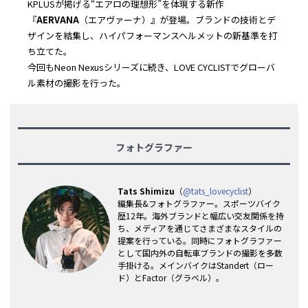
KPLUSが掲げる“エアロの理想形”を体現する新作
『
AERVANA
（エアヴァーナ）』が登場。ブランドの技術とデ
ザインを結集し、ハイパフォーマンスヘルメットの新基準を打
ち立てた。
今回もNeon Nexusシリーズに続き、LOVE CYCLISTでグローバ
ル素材の撮影を行った。
フォトグラファー
Tats Shimizu
（
@tats_lovecyclist
）
編集長&フォトグラファー。スポーツバイク
歴12年。海外ブランドと幅広い交友関係を持
ち、メディアを通じてさまざまなスタイルの
提案を行っている。同時にフォトグラファー
として国内外の自転車ブランドの撮影を多数
手掛ける。メインバイクはStandert（ロー
ド）とFactor（グラベル）。