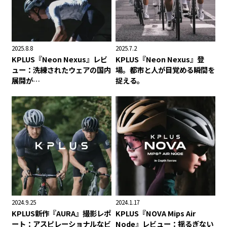
2025.8.8
2025.7.2
KPLUS『Neon Nexus』レビ
KPLUS『Neon Nexus』登
ュー：洗練されたウェアの国内
場。都市と人が目覚める瞬間を
展開が…
捉える。
2024.9.25
2024.1.17
KPLUS新作『AURA』撮影レポ
KPLUS『NOVA Mips Air
ート：アスピレーショナルなビ
Node』レビュー：揺るぎない