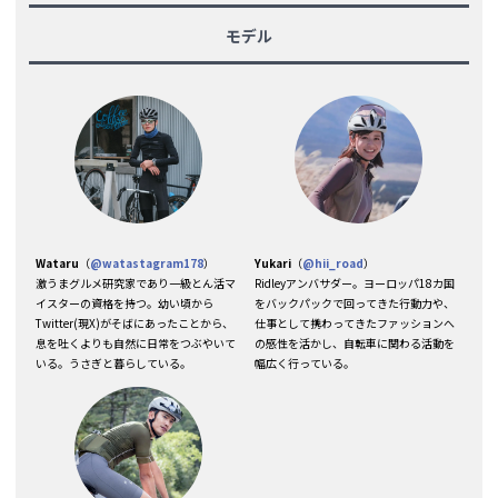
モデル
Wataru
（
@watastagram178
）
Yukari
（
@hii_road
）
激うまグルメ研究家であり一級とん活マ
Ridleyアンバサダー。ヨーロッパ18カ国
イスターの資格を持つ。幼い頃から
をバックパックで回ってきた行動力や、
Twitter(現X)がそばにあったことから、
仕事として携わってきたファッションへ
息を吐くよりも自然に日常をつぶやいて
の感性を活かし、自転車に関わる活動を
いる。うさぎと暮らしている。
幅広く行っている。