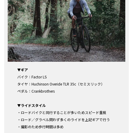
▼
ギア
バイク：Factor LS
タイヤ：Huchinson Overide TLR 35c（セミスリック）
ペダル：Crankbrothers
▼
ライドスタイル
・ロードバイクと同行することが多いためスピード重視
・ロード／グラベル問わず多くのライドを上記ギアで行う
・撮影のため歩行時間は多め