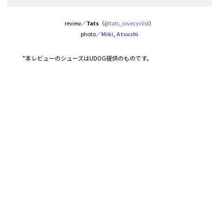
review／
Tats
（
@tats_lovecyclist
）
photo／
Miki
,
Atsushi
*本レビューのシューズはUDOG提供のものです。