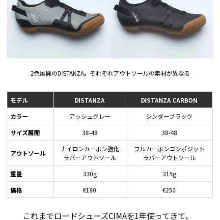
2色展開のDISTANZA。それぞれアウトソールの素材が異なる
モデル
DISTANZA
DISTANZA CARBON
カラー
アッシュグレー
シンダーブラック
サイズ展開
38-48
38-48
ナイロンカーボン強化
フルカーボンコンポジット
アウトソール
ラバーアウトソール
ラバーアウトソール
重量
330g
315g
価格
€180
€250
これまでロードシューズCIMAを1年使ってきて、