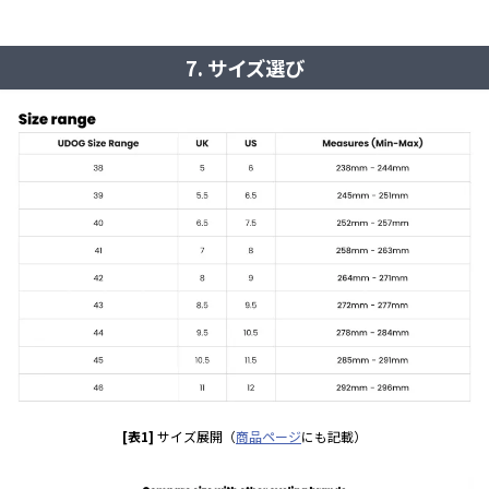
7. サイズ選び
[表1]
サイズ展開（
商品ページ
にも記載）