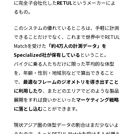
に完全子会社化した
RETUL
というメーカーによ
るもの。
このシステムの優れているところは、手軽に計測
できることだけでなく、これまで世界中でRETUL
Matchを受けた
「約4万人の計測データ」を
Specialized社が保有している
ということ。
バイクに乗る人たちだけに限った平均的な体型
を、年齢・性別・地域別などで算出できること
で、
最適なフレームのジオメトリを導き出すこと
に利用したり
、またどのエリアでどのような製品
展開をすれば良いかといった
マーケティング戦略
に落とし込む
ことができます。
現状アジア圏の体型データの割合はまだ少ないよ
うなので、もっとRETUL Matchを受ける人が増え