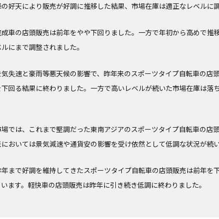
降の好天により販売が好調に推移した結果、市場在庫は適正なレベルに
完成車の店頭販売は前年をやや下回りました。一方で年初から高めで推
ベルにまで調整されました。
景気失速と豪雨等悪天候の影響で、昨年来のスポーツタイプ自転車の店
を下回る結果に終わりました。一方で高いレベルが続いた市場在庫は落
市場では、これまで堅調だった東南アジアのスポーツタイプ自転車の店
米においては景気減速や通貨安の影響を受け依然として低調な状況が続
昨年まで好調を維持してきたスポーツタイプ自転車の店頭販売は前年を
ています。軽快車の店頭販売は昨年に引き続き低調に終わりました。