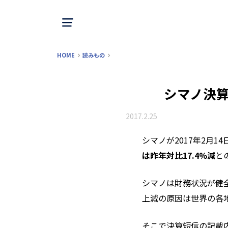
HOME
読みもの
シマノ決
2017.2.25
シマノが2017年2月14
は昨年対比17.4%減
と
シマノは財務状況が健
上減の原因は世界の各
そこで決算短信の記載