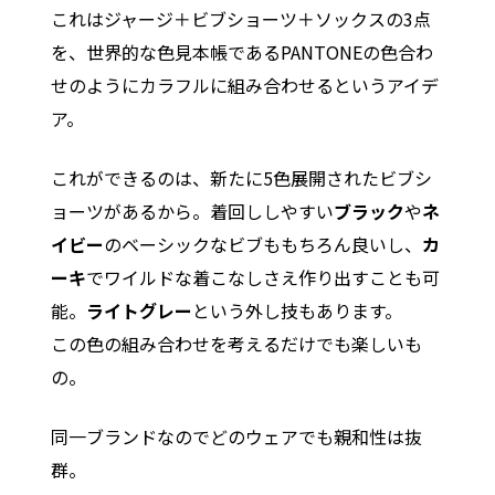
これはジャージ＋ビブショーツ＋ソックスの3点
を、世界的な色見本帳であるPANTONEの色合わ
せのようにカラフルに組み合わせるというアイデ
ア。
これができるのは、新たに5色展開されたビブシ
ョーツがあるから。着回ししやすい
ブラック
や
ネ
イビー
のベーシックなビブももちろん良いし、
カ
ーキ
でワイルドな着こなしさえ作り出すことも可
能。
ライトグレー
という外し技もあります。
この色の組み合わせを考えるだけでも楽しいも
の。
同一ブランドなのでどのウェアでも親和性は抜
群。