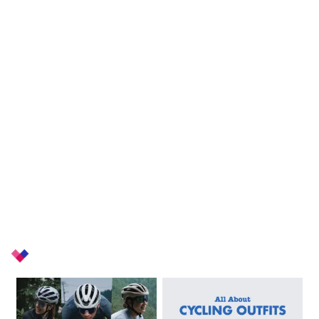
+
Related