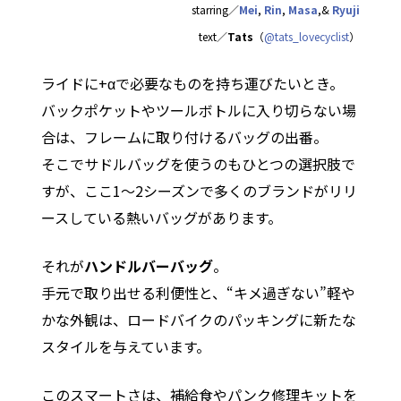
starring／
Mei
,
Rin
,
Masa
,&
Ryuji
text／
Tats
（
@tats_lovecyclist
）
ライドに+αで必要なものを持ち運びたいとき。
バックポケットやツールボトルに入り切らない場
合は、フレームに取り付けるバッグの出番。
そこでサドルバッグを使うのもひとつの選択肢で
すが、ここ1〜2シーズンで多くのブランドがリリ
ースしている熱いバッグがあります。
それが
ハンドルバーバッグ
。
手元で取り出せる利便性と、“キメ過ぎない”軽や
かな外観は、ロードバイクのパッキングに新たな
スタイルを与えています。
このスマートさは、補給食やパンク修理キットを