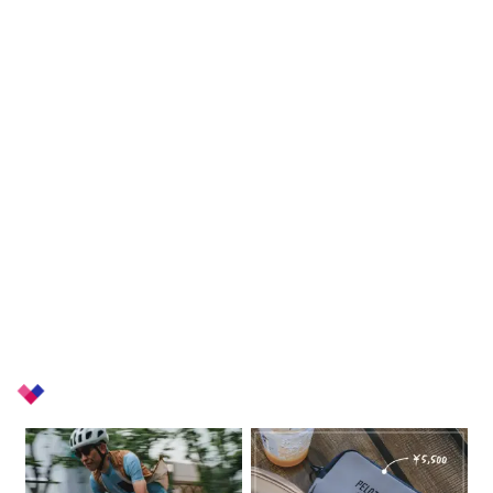
+
Related