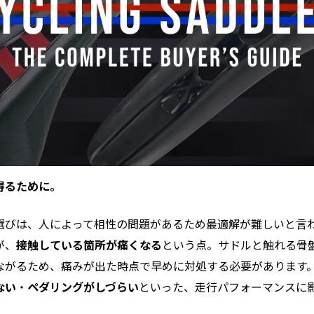
得るために。
選びは、人によって相性の問題があるため最適解が難しいと言
が、
接触している箇所が痛くなる
という点。サドルと触れる骨
ながるため、痛みが出た時点で早めに対処する必要があります
ない
・
ペダリングがしづらい
といった、走行パフォーマンスに