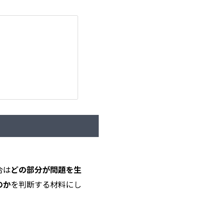
合は
どの部分が問題を生
のか
を判断する材料にし