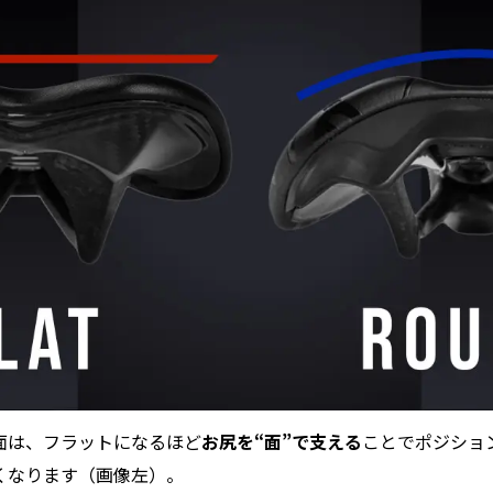
面は、フラットになるほど
お尻を“面”で支える
ことでポジショ
くなります（画像左）。