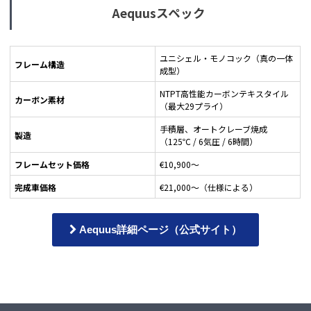
Aequusスペック
ユニシェル・モノコック（真の一体
フレーム構造
成型）
NTPT高性能カーボンテキスタイル
カーボン素材
（最大29プライ）
手積層、オートクレーブ焼成
製造
（125℃ / 6気圧 / 6時間）
フレームセット価格
€10,900〜
完成車価格
€21,000〜（仕様による）
Aequus詳細ページ（公式サイト）