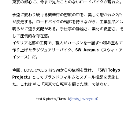
東京の都心に、今まで見たことのないロードバイクが現れた。
永遠に変わり続ける繁華街の密度の中を、美しく磨かれた2台
が疾走する。ロードバイクの輪郭を持ちながら、工業製品とは
明らかに違う気配がある。手仕事の静謐さ、素材の緻密さ、そ
して圧倒的な存在感。
イタリア北部の工房で、職人がカーボンを一層ずつ積み重ねて
作り上げたラグジュアリーバイク、
SWI Aequus
（スウィ・ア
イクース）だ。
今回、LOVE CYCLISTはSWIからの依頼を受け、『
SWI Tokyo
Project
』としてブランドフィルムとスチール撮影を実施し
た。これは単に「東京で自転車を撮った話」ではない。
text & photo /
Tats
（
@tats_lovecyclist
）