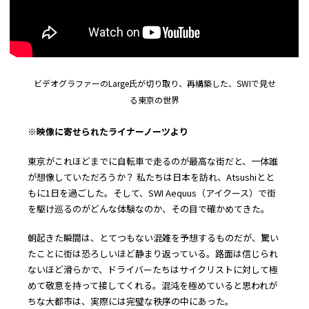
ビデオグラファーのLarge氏が切り取り、再構築した、SWIで見せ
る東京の世界
※映像に寄せられたライナーノーツより
東京がこれほどまでに自転車で走るのが最高な街だと、一体誰
が想像していただろうか？ 私たちは日本を訪れ、Atsushiとと
もに1日を過ごした。そして、SWI Aequus（アイクース）で街
を駆け巡るのがどんな体験なのか、その目で確かめてきた。
朝起きた瞬間は、とてつもない混雑を予想するものだが、驚い
たことに街は恐ろしいほど静まり返っている。路面は信じられ
ないほど滑らかで、ドライバーたちはサイクリストに対して極
めて敬意を持って接してくれる。混沌を極めていると思われが
ちな大都市は、実際には完璧な秩序の中にあった。