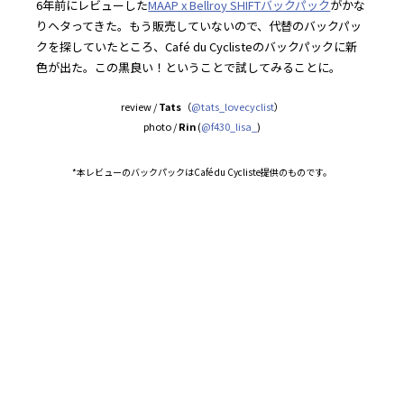
6年前にレビューした
MAAP x Bellroy SHIFTバックパック
がかな
りヘタってきた。もう販売していないので、代替のバックパッ
クを探していたところ、Café du Cyclisteのバックパックに新
色が出た。この黒良い！ということで試してみることに。
review /
Tats
（
@tats_lovecyclist
）
photo /
Rin
(
@f430_lisa_
)
*本レビューのバックパックはCafé du Cycliste提供のものです。