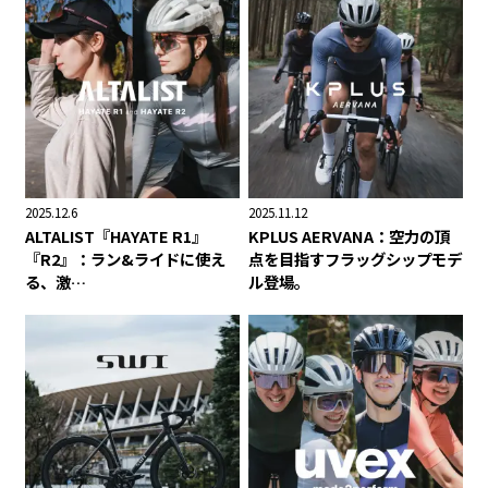
2025.12.6
2025.11.12
ALTALIST『HAYATE R1』
KPLUS AERVANA：空力の頂
『R2』：ラン&ライドに使え
点を目指すフラッグシップモデ
る、激…
ル登場。