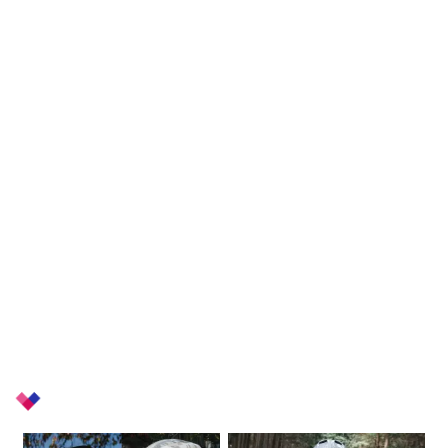
+
Related