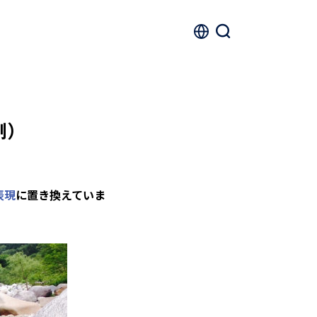
制）
表現
に置き換えていま