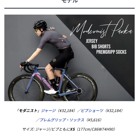
モデル
「
モダニスト
」
ジャージ
（¥32,184）／
ビブショーツ
（¥32,184）
／
プレムグリップ・ソックス
（¥5,616）
サイズ: ジャージ/ビブともに
XS
（177cm/C86W74H90）