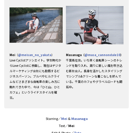
Mei
（
@meisan_no_yakata
）
Masanaga（
@masa_cannondale10
）
Love Cyclistアソシエイト。学生時代か
千葉県在住。いち早く自転車シーンのトレ
らLove Cyclistに参画し、現在はデジタ
ンドを取り入れ、周りに新しい風を吹き込
ルマーケティング会社にも勤務するビ
む新社会人。長身を活かしたスタイリング
ジネスパーソン。ブルベやヒルクライ
でシンプル&クリーンな着こなしを好んで
ムなどさまざまな自転車の楽しみ方に
いる。千葉のカフェやグラベルロードも開
触れてきた中で、今は「ひと山、ひと
拓中。
カフェ」というライドスタイルを確
立。
Starring／
Mei
&
Masanaga
Text／
Mei
Edit & Photo／
Tats