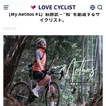
HOME
読みもの
【My Aethos #1】萩原武 – “和”を創造するサ
イクリスト。
2022.5.23