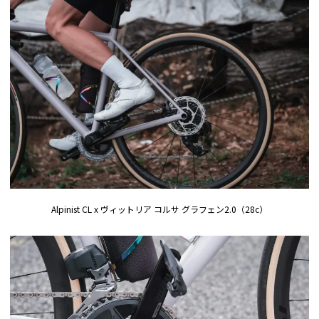
Alpinist CL x ヴィットリア コルサ グラフェン2.0（28c）