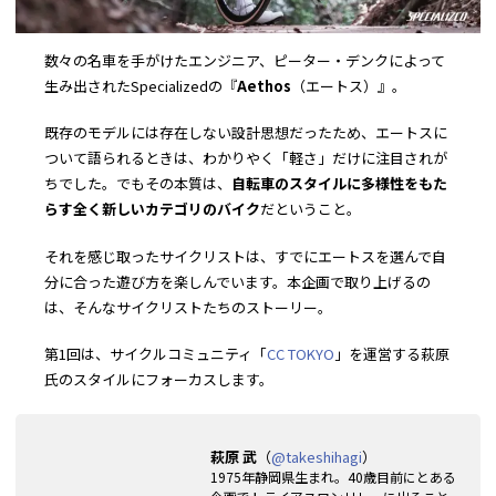
数々の名車を手がけたエンジニア、ピーター・デンクによって
生み出されたSpecializedの『
Aethos
（エートス）』。
既存のモデルには存在しない設計思想だったため、エートスに
ついて語られるときは、わかりやく「軽さ」だけに注目されが
ちでした。でもその本質は、
自転車のスタイルに多様性をもた
らす全く新しいカテゴリのバイク
だということ。
それを感じ取ったサイクリストは、すでにエートスを選んで自
分に合った遊び方を楽しんでいます。本企画で取り上げるの
は、そんなサイクリストたちのストーリー。
第1回は、サイクルコミュニティ「
CC TOKYO
」を運営する萩原
氏のスタイルにフォーカスします。
萩原 武
（
@takeshihagi
）
1975年静岡県生まれ。40歳目前にとある