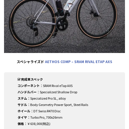
スペシャライズド
AETHOS COMP – SRAM RIVAL ETAP AXS
完成車スペック
コンポーネント
：SRAM Rival eTap AXS
ハンドルバー
：Specialized Shallow Drop
ステム
：Specialized Pro SL, alloy
サドル
：Body Geometry Power Sport, Steel Rails
ホイール
：DT Swiss R470 Disc
タイヤ
：Turbo Pro, 700x26mm
価格
：￥638,000(税込)