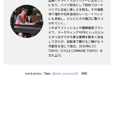
企画でトライアスロンリレーに出ること
になり、バイク担当として初めてロード
バイクに出会い楽しさを知る。その後数
年で海外や日本各地のレース・イベント
にも参加し、どんどんその魅力に取りつ
かれていく。
これまでファッションや服飾雑貨ブラン
ドで、マーケティングやPRといったヒト
とのつながりが大事な業務を数多く担当
してきたが、自転車で繋がるご縁がもつ
可能性を信じて独立。2020年にCC
TOKYO（CYCLE COMMUNE TOKYO）を
立ち上げ。
text & photo／
Tats
（
@tats_lovecyclist
）［
PR
］