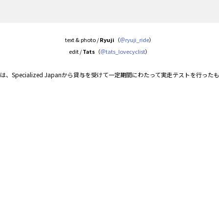
text & photo /
Ryuji
（
＠ryuji_ride
）
edit /
Tats
（
＠tats_lovecyclist
）
X IIIは、Specialized Japanから貸与を受けて一定期間にわたって実走テストを行っ