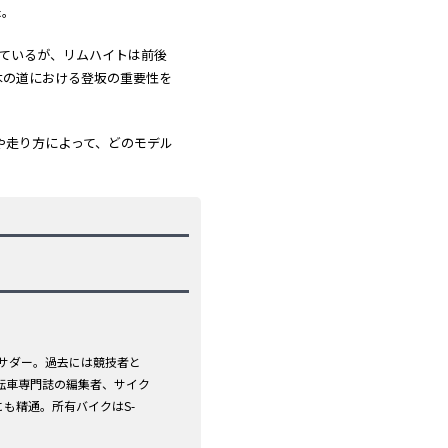
た。
切っているが、リムハイトは前後
、日本の道における登坂の重要性を
体格や走り方によって、どのモデル
バサダー。過去には競技者と
転車専門誌の編集者、サイク
も精通。所有バイクはS-