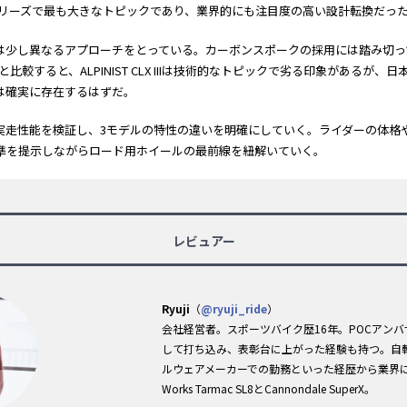
CLXシリーズで最も大きなトピックであり、業界的にも注目度の高い設計転換だっ
CLX IIIは少し異なるアプローチをとっている。カーボンスポークの採用には踏み
と比較すると、ALPINIST CLX IIIは技術的なトピックで劣る印象があるが
は確実に存在するはずだ。
LX IIIの実走性能を検証し、3モデルの特性の違いを明確にしていく。ライダーの
準を提示しながらロード用ホイールの最前線を紐解いていく。
レビュアー
Ryuji
（
@ryuji_ride
）
会社経営者。スポーツバイク歴16年。POCアン
して打ち込み、表彰台に上がった経験も持つ。自
ルウェアメーカーでの勤務といった経歴から業界に
Works Tarmac SL8とCannondale SuperX。