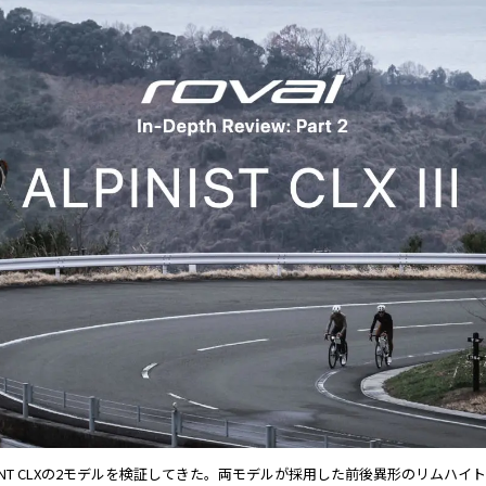
IIとSPRINT CLXの2モデルを検証してきた。両モデルが採用した前後異形のリム