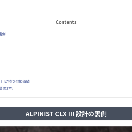
Contents
の裏側
X IIIが持つ付加価値
高の1本」
ALPINIST CLX III 設計の裏側