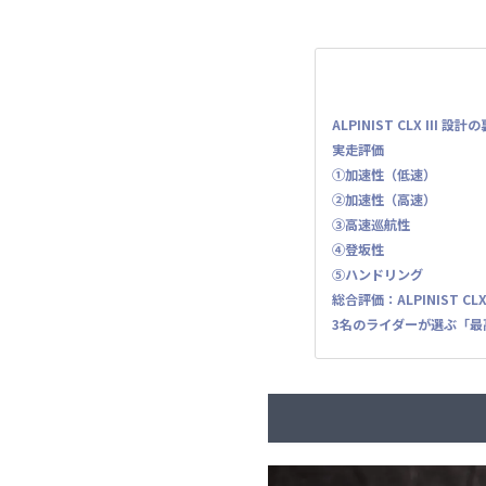
ALPINIST CLX III 設計
実走評価
①加速性（低速）
②加速性（高速）
③高速巡航性
④登坂性
⑤ハンドリング
総合評価：ALPINIST CL
3名のライダーが選ぶ「最