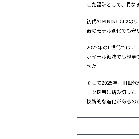
した設計として、異な
初代ALPINIST C
後のモデル進化でも守
2022年のII世代では
ホイール領域でも軽量
せた。
そして2025年、III世
ーク採用に踏み切った。軽
技術的な進化があるの