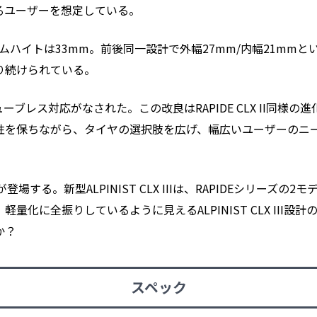
るユーザーを想定している。
LXのリムハイトは33mm。前後同一設計で外幅27mm/内幅21m
り続けられている。
チューブレス対応がなされた。この改良はRAPIDE CLX II同様
性を保ちながら、タイヤの選択肢を広げ、幅広いユーザーのニ
代が登場する。新型ALPINIST CLX IIIは、RAPIDEシリーズ
量化に全振りしているように見えるALPINIST CLX III設
か？
スペック