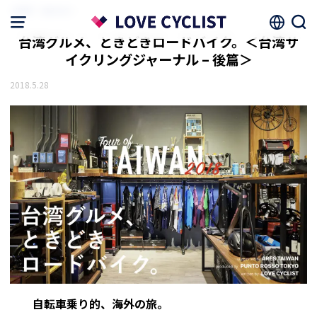
HOME
読みもの
台湾グルメ、ときどきロードバイク。＜台湾サ
イクリングジャーナル – 後篇＞
2018.5.28
自転車乗り的、海外の旅。